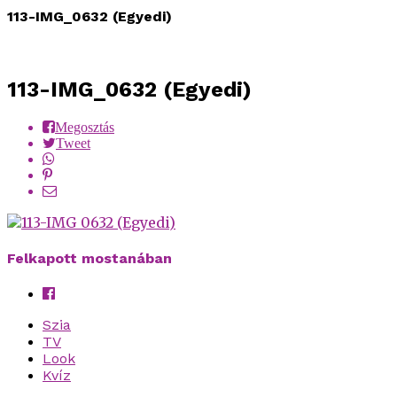
113-IMG_0632 (Egyedi)
113-IMG_0632 (Egyedi)
Megosztás
Tweet
Felkapott mostanában
Szia
TV
Look
Kvíz