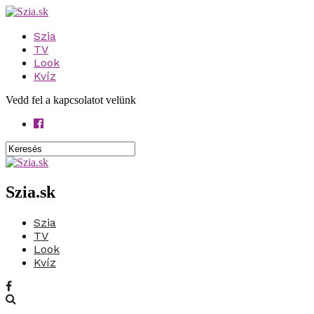
Szia
TV
Look
Kvíz
Vedd fel a kapcsolatot velünk
Szia.sk
Szia
TV
Look
Kvíz