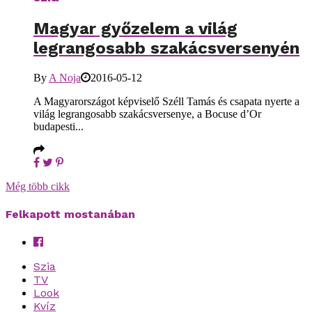
Magyar győzelem a világ
legrangosabb szakácsversenyén
By
A Noja
2016-05-12
A Magyarországot képviselő Széll Tamás és csapata nyerte a
világ legrangosabb szakácsversenye, a Bocuse d’Or
budapesti...
Még több cikk
Felkapott mostanában
Szia
TV
Look
Kvíz