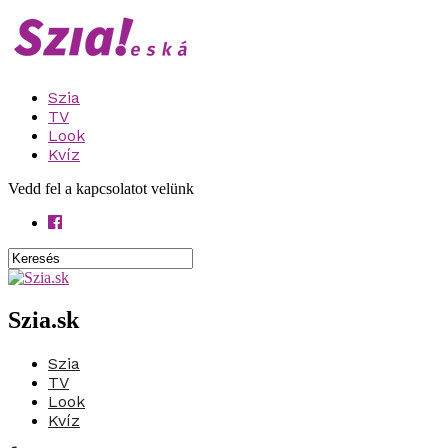
Szia
TV
Look
Kvíz
Vedd fel a kapcsolatot velünk
Szia.sk
Szia
TV
Look
Kvíz