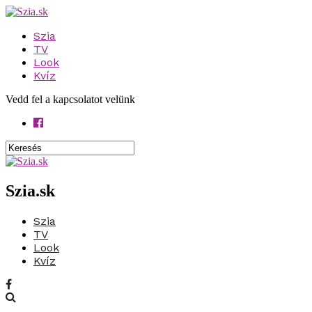
Szia
TV
Look
Kvíz
Vedd fel a kapcsolatot velünk
Szia.sk
Szia
TV
Look
Kvíz