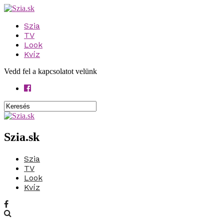
Szia
TV
Look
Kvíz
Vedd fel a kapcsolatot velünk
Szia.sk
Szia
TV
Look
Kvíz