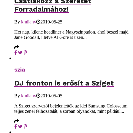
Csatlakozz a Szeretet
Forradalmához!
By
kmilany
2019-05-25
Hét nap, kilenc headliner a Nagyszínpadon, ahol beszél majd
Jane Goodall, illetve Al Gore is üzen...
szia
DJ fronton is erősít a Sziget
By
kmilany
2019-05-05
A Sziget szervezői bejelentették az idei Samsung Colosseum
teljes zenei felhozatalát, a sorban olyanokat, mint például...