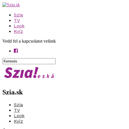
Szia
TV
Look
Kvíz
Vedd fel a kapcsolatot velünk
Szia.sk
Szia
TV
Look
Kvíz