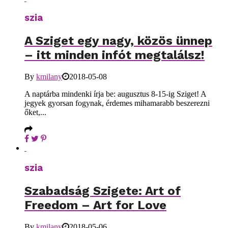
szia
A Sziget egy nagy, közös ünnep
– itt minden infót megtalálsz!
By
kmilany
2018-05-08
A naptárba mindenki írja be: augusztus 8-15-ig Sziget! A
jegyek gyorsan fogynak, érdemes mihamarabb beszerezni
őket,...
szia
Szabadság Szigete: Art of
Freedom – Art for Love
By
kmilany
2018-05-06