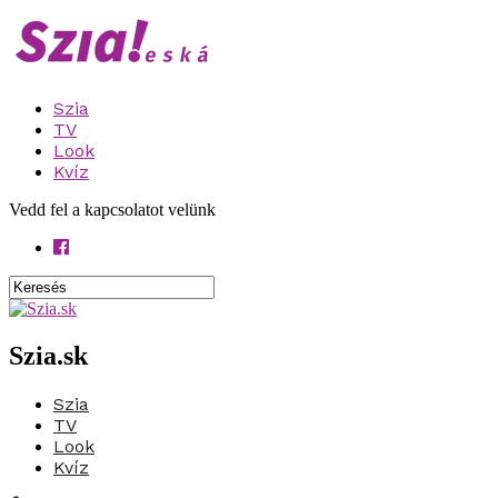
Szia
TV
Look
Kvíz
Vedd fel a kapcsolatot velünk
Szia.sk
Szia
TV
Look
Kvíz