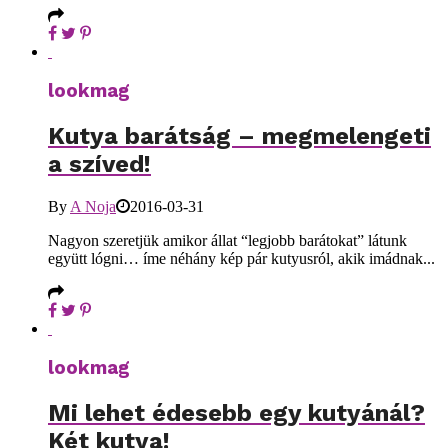
lookmag
Kutya barátság – megmelengeti
a szíved!
By
A Noja
2016-03-31
Nagyon szeretjük amikor állat “legjobb barátokat” látunk
együtt lógni… íme néhány kép pár kutyusról, akik imádnak...
lookmag
Mi lehet édesebb egy kutyánál?
Két kutya!