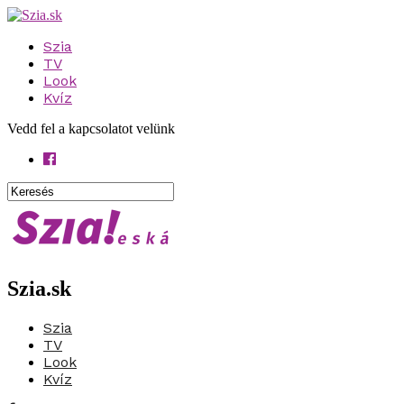
Szia
TV
Look
Kvíz
Vedd fel a kapcsolatot velünk
Szia.sk
Szia
TV
Look
Kvíz