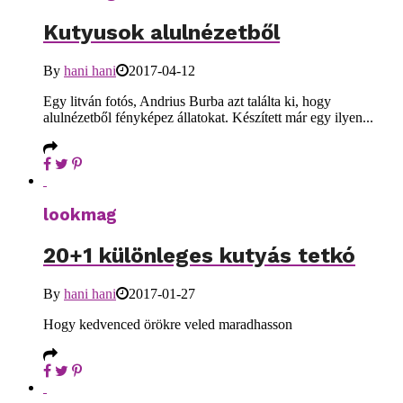
Kutyusok alulnézetből
By
hani hani
2017-04-12
Egy litván fotós, Andrius Burba azt találta ki, hogy
alulnézetből fényképez állatokat. Készített már egy ilyen...
lookmag
20+1 különleges kutyás tetkó
By
hani hani
2017-01-27
Hogy kedvenced örökre veled maradhasson