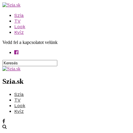
Szia
TV
Look
Kvíz
Vedd fel a kapcsolatot velünk
Szia.sk
Szia
TV
Look
Kvíz