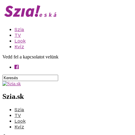
Szia
TV
Look
Kvíz
Vedd fel a kapcsolatot velünk
Szia.sk
Szia
TV
Look
Kvíz