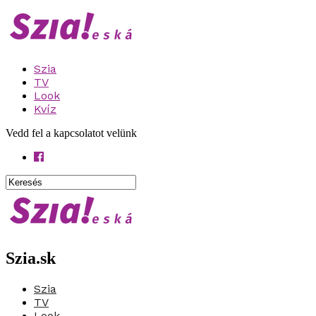
Szia
TV
Look
Kvíz
Vedd fel a kapcsolatot velünk
Szia.sk
Szia
TV
Look