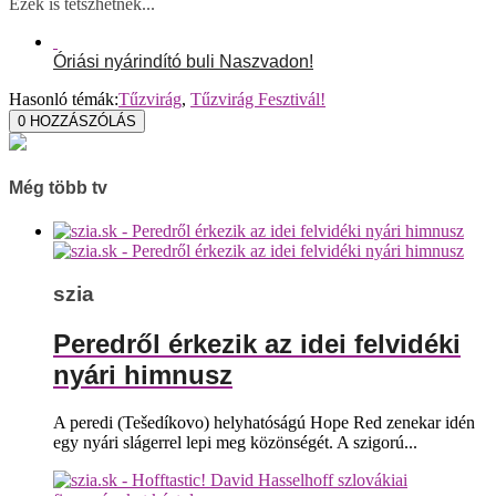
Ezek is tetszhetnek...
Óriási nyárindító buli Naszvadon!
Hasonló témák:
Tűzvirág
,
Tűzvirág Fesztivál!
0
HOZZÁSZÓLÁS
Még több tv
szia
Peredről érkezik az idei felvidéki
nyári himnusz
A peredi (Tešedíkovo) helyhatóságú Hope Red zenekar idén
egy nyári slágerrel lepi meg közönségét. A szigorú...