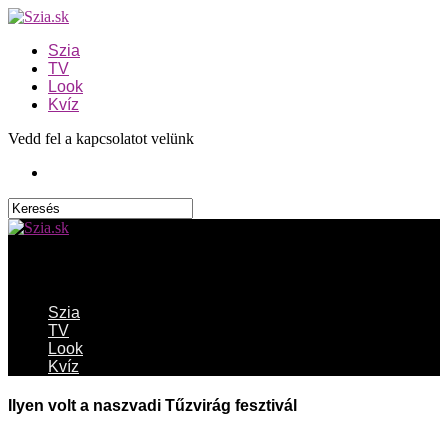
Szia
TV
Look
Kvíz
Vedd fel a kapcsolatot velünk
Szia.sk
Szia
TV
Look
Kvíz
Ilyen volt a naszvadi Tűzvirág fesztivál