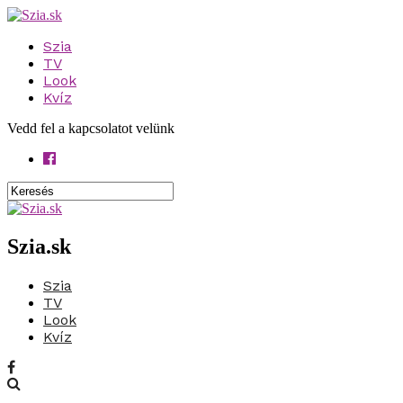
Szia
TV
Look
Kvíz
Vedd fel a kapcsolatot velünk
Szia.sk
Szia
TV
Look
Kvíz