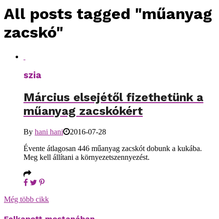
All posts tagged "műanyag
zacskó"
szia
Március elsejétől fizethetünk a
műanyag zacskókért
By
hani hani
2016-07-28
Évente átlagosan 446 műanyag zacskót dobunk a kukába.
Meg kell állítani a környezetszennyezést.
Még több cikk
Felkapott mostanában