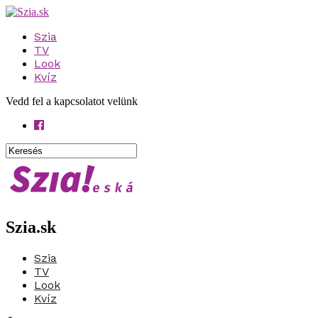
Szia
TV
Look
Kvíz
Vedd fel a kapcsolatot velünk
Szia.sk
Szia
TV
Look
Kvíz