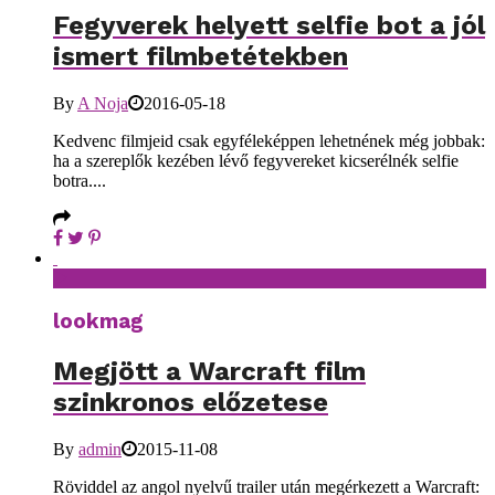
Fegyverek helyett selfie bot a jól
ismert filmbetétekben
By
A Noja
2016-05-18
Kedvenc filmjeid csak egyféleképpen lehetnének még jobbak:
ha a szereplők kezében lévő fegyvereket kicserélnék selfie
botra....
lookmag
Megjött a Warcraft film
szinkronos előzetese
By
admin
2015-11-08
Röviddel az angol nyelvű trailer után megérkezett a Warcraft: