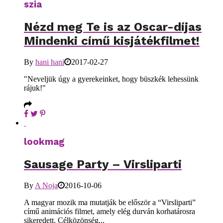
szia
Nézd meg Te is az Oscar-díjas
Mindenki című kisjátékfilmet!
By
hani hani
2017-02-27
"Neveljük úgy a gyerekeinket, hogy büszkék lehessünk
rájuk!"
lookmag
Sausage Party – Virsliparti
By
A Noja
2016-10-06
A magyar mozik ma mutatják be először a “Virsliparti”
című animációs filmet, amely elég durván korhatárosra
sikeredett. Célközönség...