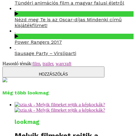
Tündéri animációs film a magyar falusi életről
Nézd meg Te is az Oscar-díjas Mindenki című
kisjátékfilmet!
Power Rangers 2017
Sausage Party – Virsliparti
Hasonló témák:
film
,
trailer
,
warcraft
HOZZÁSZÓLÁS
Még több lookmag
lookmag
Melyik filmeket rejtik a