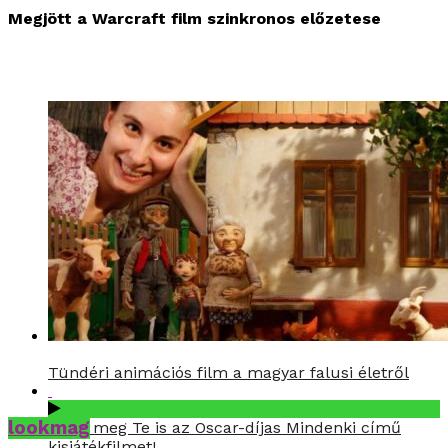
Megjött a Warcraft film szinkronos előzetese
Tündéri animációs film a magyar falusi életről
lookmag
Nézd meg Te is az Oscar-díjas Mindenki című
kisjátékfilmet!