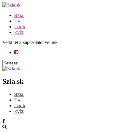
Szia
TV
Look
Kvíz
Vedd fel a kapcsolatot velünk
Szia.sk
Szia
TV
Look
Kvíz