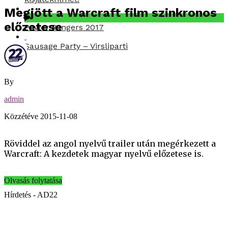
Megjött a Warcraft film szinkronos
előzetese
Power Rangers 2017
Sausage Party – Virsliparti
By
admin
Közzétéve
2015-11-08
Röviddel az angol nyelvű trailer után megérkezett a
Warcraft: A kezdetek magyar nyelvű előzetese is.
Olvasás folytatása
Hírdetés - AD22