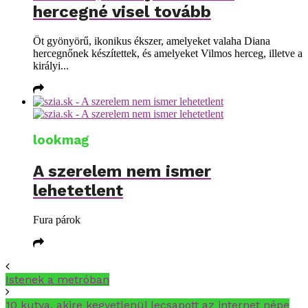
hercegné visel tovább
Öt gyönyörű, ikonikus ékszer, amelyeket valaha Diana
hercegnőnek készítettek, és amelyeket Vilmos herceg, illetve a
királyi...
lookmag
A szerelem nem ismer
lehetetlent
Fura párok
Istenek a metróban
10 kutya, akire kegyetlenül lecsapott az internet népe