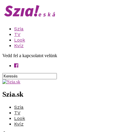
Szia
TV
Look
Kvíz
Vedd fel a kapcsolatot velünk
Szia.sk
Szia
TV
Look
Kvíz