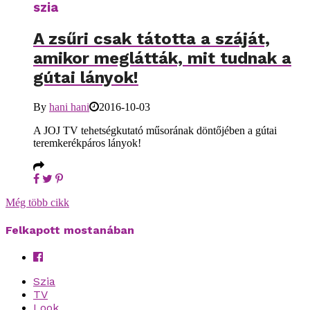
szia
A zsűri csak tátotta a száját,
amikor meglátták, mit tudnak a
gútai lányok!
By
hani hani
2016-10-03
A JOJ TV tehetségkutató műsorának döntőjében a gútai
teremkerékpáros lányok!
Még több cikk
Felkapott mostanában
Szia
TV
Look