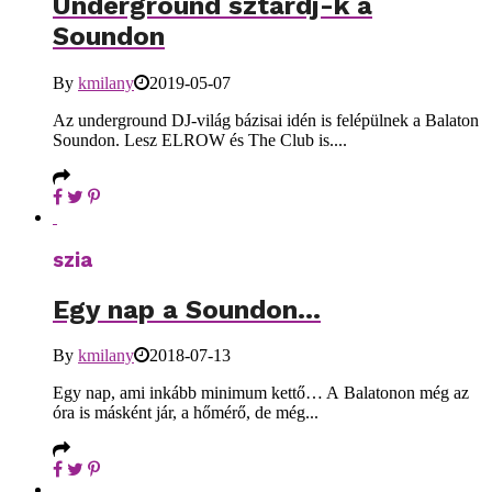
Underground sztárdj-k a
Soundon
By
kmilany
2019-05-07
Az underground DJ-világ bázisai idén is felépülnek a Balaton
Soundon. Lesz ELROW és The Club is....
szia
Egy nap a Soundon…
By
kmilany
2018-07-13
Egy nap, ami inkább minimum kettő… A Balatonon még az
óra is másként jár, a hőmérő, de még...