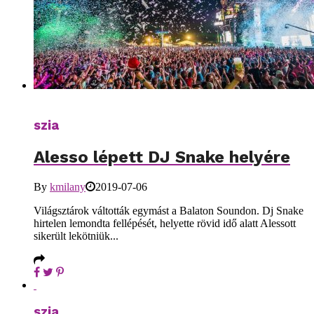
szia
Alesso lépett DJ Snake helyére
By
kmilany
2019-07-06
Világsztárok váltották egymást a Balaton Soundon. Dj Snake
hirtelen lemondta fellépését, helyette rövid idő alatt Alessott
sikerült lekötniük...
szia