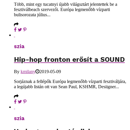
Több, mint egy tucatnyi újabb világsztárt jelentettek be a
fesztiválbeach szervezői. Európa legmenőbb vízparti
bulisorozata július...
szia
Hip-hop fronton erősít a SOUND
By
kmilany
2019-05-09
Sorjáznak a fellépők Európa legmenőbb vízparti fesztiváljára,
a legújabb listán ott van Sean Paul, KSHMR, Desiigner...
szia