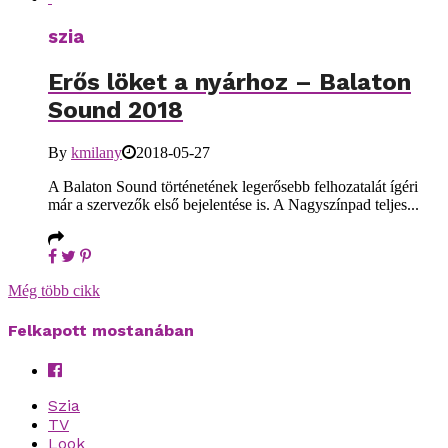
szia
Erős löket a nyárhoz – Balaton
Sound 2018
By
kmilany
2018-05-27
A Balaton Sound történetének legerősebb felhozatalát ígéri
már a szervezők első bejelentése is. A Nagyszínpad teljes...
Még több cikk
Felkapott mostanában
Szia
TV
Look