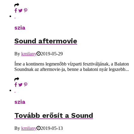
szia
Sound aftermovie
By
kmilany
2019-05-29
Íme a kontinens legmenőbb vízparti fesztiváljának, a Balaton
Soundnak az aftermovie-ja, benne a balatoni nyár legszebb...
szia
Tovább erősít a Sound
By
kmilany
2019-05-13