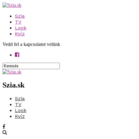
Szia
TV
Look
Kvíz
Vedd fel a kapcsolatot velünk
Szia.sk
Szia
TV
Look
Kvíz