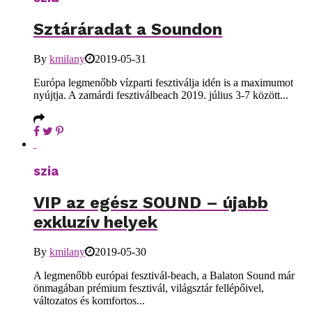
Sztáráradat a Soundon
By
kmilany
2019-05-31
Európa legmenőbb vízparti fesztiválja idén is a maximumot
nyújtja. A zamárdi fesztiválbeach 2019. július 3-7 között...
szia
VIP az egész SOUND – újabb
exkluzív helyek
By
kmilany
2019-05-30
A legmenőbb európai fesztivál-beach, a Balaton Sound már
önmagában prémium fesztivál, világsztár fellépőivel,
változatos és komfortos...