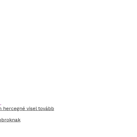
n hercegné visel tovább
zobroknak