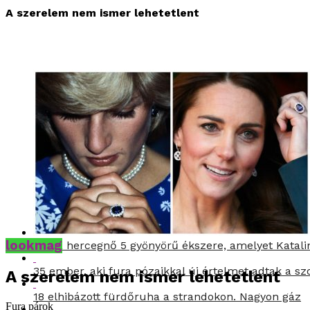
A szerelem nem ismer lehetetlent
lookmag
Diana hercegnő 5 gyönyörű ékszere, amelyet Katali
35 ember, aki fura pózaikkal új értelmet adtak a s
A szerelem nem ismer lehetetlent
18 elhibázott fürdőruha a strandokon. Nagyon gáz
Fura párok