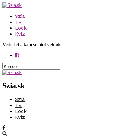
Szia
TV
Look
Kvíz
Vedd fel a kapcsolatot velünk
Szia.sk
Szia
TV
Look
Kvíz