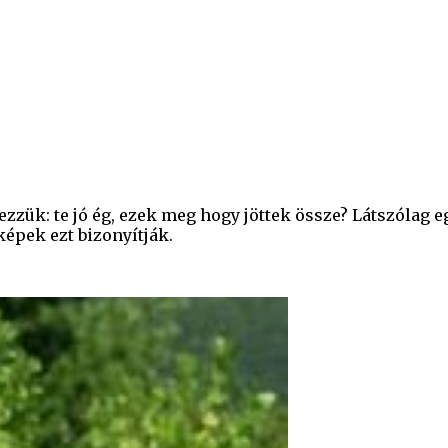
zzük: te jó ég, ezek meg hogy jöttek össze? Látszólag
épek ezt bizonyítják.