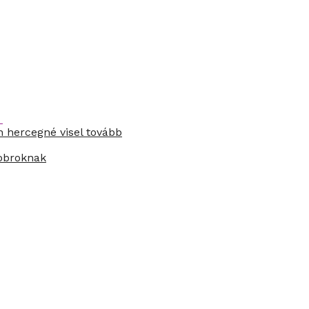
n hercegné visel tovább
zobroknak