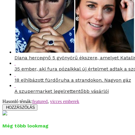
Diana hercegnő 5 gyönyörű ékszere, amelyet Katali
35 ember, aki fura pózaikkal új értelmet adtak a s
18 elhibázott fürdőruha a strandokon. Nagyon gáz
A szupermarket legelrettentőbb vásárlói
Hasonló témák:
featured
,
vicces emberek
HOZZÁSZÓLÁS
Még több lookmag