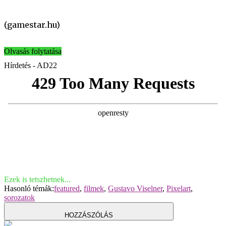
(gamestar.hu)
Olvasás folytatása
Hírdetés - AD22
Ezek is tetszhetnek...
Hasonló témák:
featured
,
filmek
,
Gustavo Viselner
,
Pixelart
,
sorozatok
HOZZÁSZÓLÁS