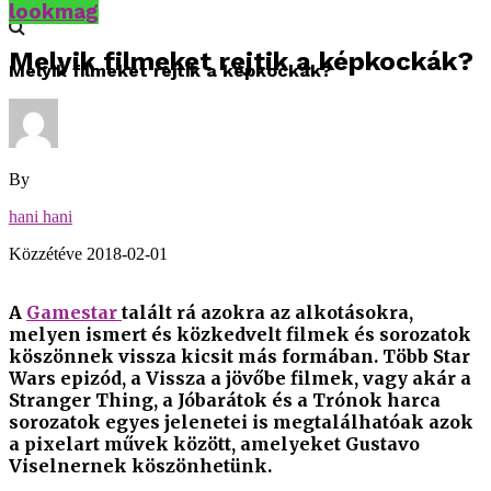
lookmag
Melyik filmeket rejtik a képkockák?
Melyik filmeket rejtik a képkockák?
By
hani hani
Közzétéve
2018-02-01
A
Gamestar
talált rá azokra az alkotásokra,
melyen ismert és közkedvelt filmek és sorozatok
köszönnek vissza kicsit más formában. Több Star
Wars epizód, a Vissza a jövőbe filmek, vagy akár a
Stranger Thing, a Jóbarátok és a Trónok harca
sorozatok egyes jelenetei is megtalálhatóak azok
a pixelart művek között, amelyeket Gustavo
Viselnernek köszönhetünk.