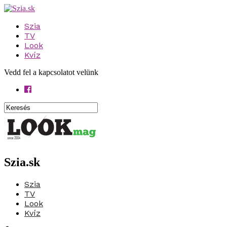
Szia
TV
Look
Kvíz
Vedd fel a kapcsolatot velünk
Szia.sk
Szia
TV
Look
Kvíz