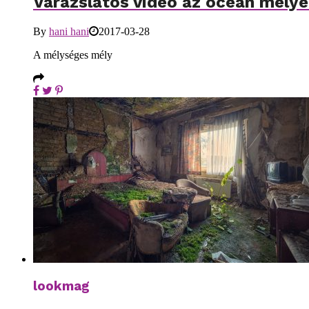
Varázslatos videó az óceán mélyén
By
hani hani
2017-03-28
A mélységes mély
lookmag