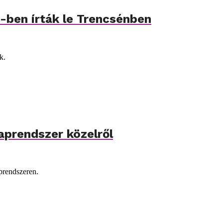
5-ben írták le Trencsénben
k.
naprendszer közelről
prendszeren.