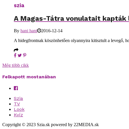
szia
A Magas-Tátra vonulatait kapták
By
hani hani
2016-12-14
A hidegfrontnak köszönhetően olyannyira kitisztult a levegő, h
Még több cikk
Felkapott mostanában
Szia
TV
Look
Kvíz
Copyright © 2023 Szia.sk powered by 22MEDIA.sk