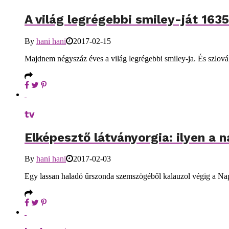
A világ legrégebbi smiley-ját 163
By
hani hani
2017-02-15
Majdnem négyszáz éves a világ legrégebbi smiley-ja. És szlová
tv
Elképesztő látványorgia: ilyen a 
By
hani hani
2017-02-03
Egy lassan haladó űrszonda szemszögéből kalauzol végig a Na