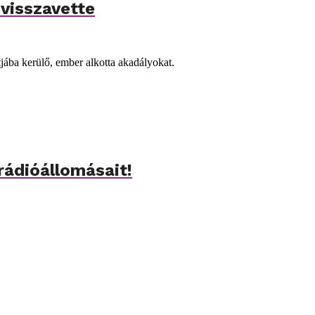
visszavette
tjába kerülő, ember alkotta akadályokat.
 rádióállomásait!