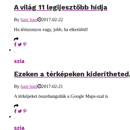
A világ 11 legijesztőbb hídja
By
hani hani
2017-02-22
Ha tériszonyos vagy, jobb, ha elkerülöd!
szia
Ezeken a térképeken kiderítheted,
By
hani hani
2017-02-21
A térképeket összehangolták a Google Maps-szal is
szia