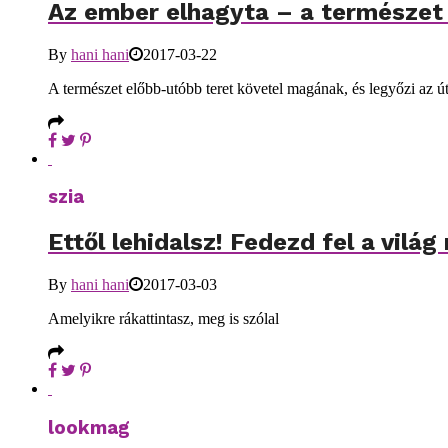
Az ember elhagyta – a természet 
By
hani hani
2017-03-22
A természet előbb-utóbb teret követel magának, és legyőzi az ú
szia
Ettől lehidalsz! Fedezd fel a világ
By
hani hani
2017-03-03
Amelyikre rákattintasz, meg is szólal
lookmag