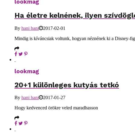
lookmag
Ha életre kelnének, ilyen szívdö
By
hani hani
2017-02-01
Mindig is kíváncsiak voltunk, hogyan néznének ki a Disney-fig
lookmag
20+1 különleges kutyás tetkó
By
hani hani
2017-01-27
Hogy kedvenced örökre veled maradhasson