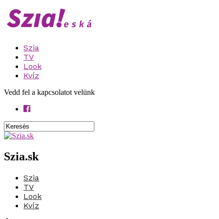
Szia
TV
Look
Kvíz
Vedd fel a kapcsolatot velünk
Szia.sk
Szia
TV
Look
Kvíz