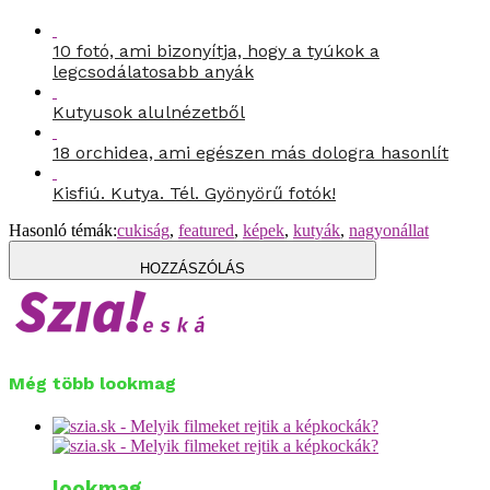
10 fotó, ami bizonyítja, hogy a tyúkok a
legcsodálatosabb anyák
Kutyusok alulnézetből
18 orchidea, ami egészen más dologra hasonlít
Kisfiú. Kutya. Tél. Gyönyörű fotók!
Hasonló témák:
cukiság
,
featured
,
képek
,
kutyák
,
nagyonállat
HOZZÁSZÓLÁS
Még több lookmag
lookmag