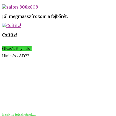
Jól megmasszírozom a fejbőrét.
Csííííz!
Olvasás folytatása
Hírdetés - AD22
Ezek is tetszhetnek...