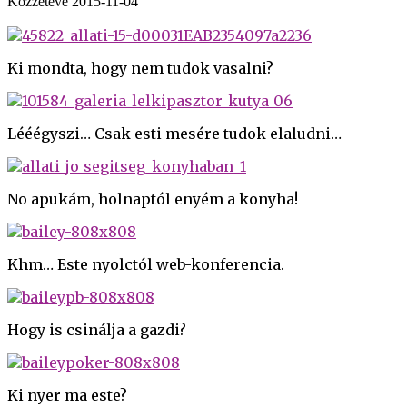
Közzétéve
2015-11-04
Ki mondta, hogy nem tudok vasalni?
Lééégyszi… Csak esti mesére tudok elaludni…
No apukám, holnaptól enyém a konyha!
Khm… Este nyolctól web-konferencia.
Hogy is csinálja a gazdi?
Ki nyer ma este?