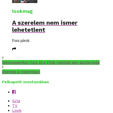
lookmag
A szerelem nem ismer
lehetetlent
Fura párok
Helloweenkor húz el a Föld mellett egy aszteroida
Istenek a metróban
Felkapott mostanában
Szia
TV
Look