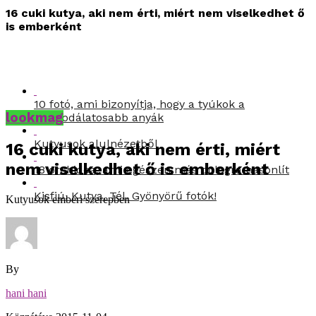
16 cuki kutya, aki nem érti, miért nem viselkedhet ő
is emberként
10 fotó, ami bizonyítja, hogy a tyúkok a
lookmag
legcsodálatosabb anyák
Kutyusok alulnézetből
16 cuki kutya, aki nem érti, miért
nem viselkedhet ő is emberként
18 orchidea, ami egészen más dologra hasonlít
Kisfiú. Kutya. Tél. Gyönyörű fotók!
Kutyusok emberi szerepben
By
hani hani