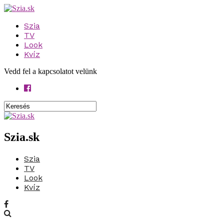
Szia
TV
Look
Kvíz
Vedd fel a kapcsolatot velünk
Szia.sk
Szia
TV
Look
Kvíz