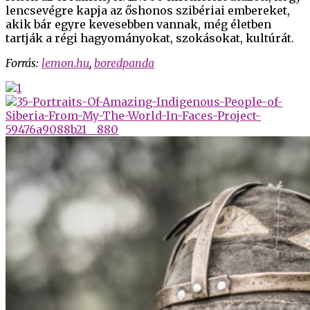
lencsevégre kapja az őshonos szibériai embereket,
akik bár egyre kevesebben vannak, még életben
tartják a régi hagyományokat, szokásokat, kultúrát.
Forrás:
lemon.hu
,
boredpanda