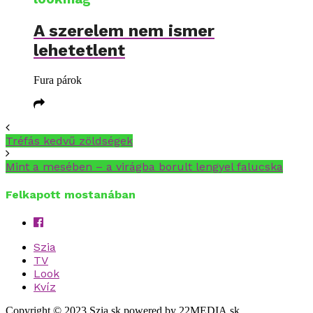
A szerelem nem ismer
lehetetlent
Fura párok
Tréfás kedvű zöldségek
Mint a mesében – a virágba borult lengyel falucska
Felkapott mostanában
Szia
TV
Look
Kvíz
Copyright © 2023 Szia.sk powered by 22MEDIA.sk