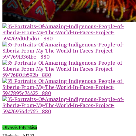
Olvasás folytatása
Hírdetés - AD22