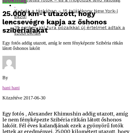
lookmag
Kutyák a táskában – 15 találékony New York-i
25.000 km-t utazott, hogy
gazdi
lencsevégre kapja az őshonos
35 ember, aki fura pózaikkal új értelmet adtak a
szibériaiakat
szobroknak
Egy fotós addig utazott, amíg le nem fényképezte Szibéria ritkán
látott őshonos lakóit
By
hani hani
Közzétéve
2017-06-30
Egy fotós , Alexander Khimushin addig utazott, amíg
le nem fényképezte Szibéria ritkán látott őshonos
lakóit. Fél éves kalandjának ezek a gyönyörű fotók
lettek az eredményei. 25.000 kilométert utazott, hogy