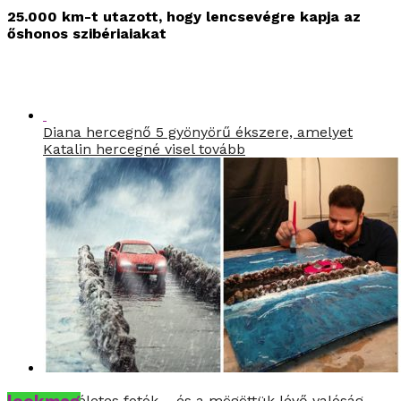
25.000 km-t utazott, hogy lencsevégre kapja az
őshonos szibériaiakat
Diana hercegnő 5 gyönyörű ékszere, amelyet
Katalin hercegné visel tovább
A tökéletes fotók – és a mögöttük lévő valóság