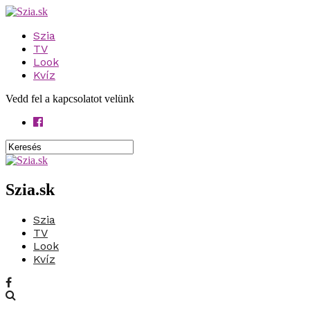
Szia
TV
Look
Kvíz
Vedd fel a kapcsolatot velünk
Szia.sk
Szia
TV
Look
Kvíz