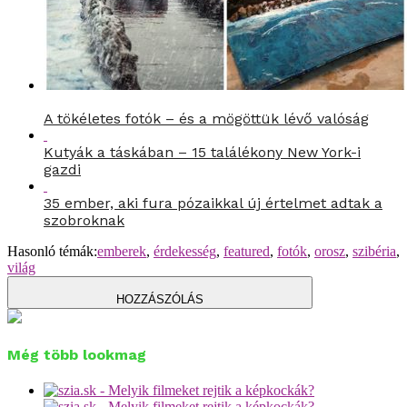
A tökéletes fotók – és a mögöttük lévő valóság
Kutyák a táskában – 15 találékony New York-i
gazdi
35 ember, aki fura pózaikkal új értelmet adtak a
szobroknak
Hasonló témák:
emberek
,
érdekesség
,
featured
,
fotók
,
orosz
,
szibéria
,
világ
HOZZÁSZÓLÁS
Még több lookmag