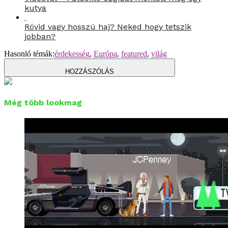
kutya
Rövid vagy hosszú haj? Neked hogy tetszik
jobban?
Hasonló témák:
érdekesség
,
Európa
,
featured
,
világ
HOZZÁSZÓLÁS
Még több lookmag