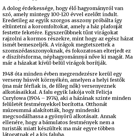
A dolog érdekessége, hogy élő hagyományról van
szó, amely mintegy 100-120 évvel ezelőtt indult.
Eredetileg az egyik szorgos asszony próbálta így
eltüntetni a koromfoltokat, amely a ház plafonját
festette feketére. Egyszerűbbnek tűnt virágokat
rajzolni a kormos részekre, mint hogy az egész házat
ismét bemeszeljék. A virágok megtetszettek a
szomszédasszonyoknak, és fokozatosan elterjedt ez
e díszítésforma, néphagyománnyá nőve ki magát. Ma
már a házakat kívül-belül virágok borítják.
1948 óta minden évben megrendezésre kerül egy
verseny húsvét környékén, amelyen a helyi festők
(ma már férfiak is, de főleg nők) versenyeznek
alkotásaikkal. A falu egyik lakója volt Felicja
Curyłowa (1904 – 1974), aki a házának szinte minden
felületét festményekkel borította. Otthonát
múzeummá alakították, hogy mindenki
megcsodálhassa a gyönyörű alkotásait. Annak
ellenére, hogy a bámulatos festmények nem a
turisták miatt készültek ma már egyre többen
látogatnak el a kis faluba.