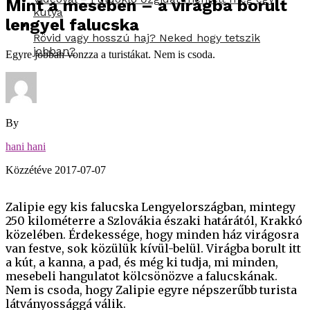
Mint a mesében – a virágba borult
kutya
lengyel falucska
Rövid vagy hosszú haj? Neked hogy tetszik
jobban?
Egyre jobban vonzza a turistákat. Nem is csoda.
By
hani hani
Közzétéve
2017-07-07
Zalipie egy kis falucska Lengyelországban, mintegy
250 kilométerre a Szlovákia északi határától, Krakkó
közelében. Érdekessége, hogy minden ház virágosra
van festve, sok közülük kívül-belül. Virágba borult itt
a kút, a kanna, a pad, és még ki tudja, mi minden,
mesebeli hangulatot kölcsönözve a falucskának.
Nem is csoda, hogy Zalipie egyre népszerűbb turista
látványossággá válik.