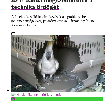
Az ír banda megszelídítette a
technika ördögét
A facebookos élő bejelentkezések a legtöbb esetben
kellemetlenségekkel, javarészt késéssel járnak. Az ír The
Academic banda...