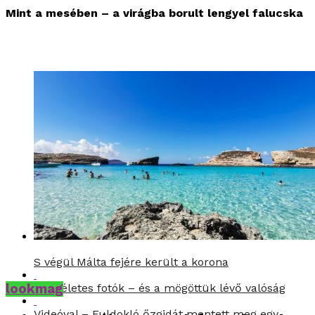
Mint a mesében – a virágba borult lengyel falucska
S végül Málta fejére került a korona
lookmag
A tökéletes fotók – és a mögöttük lévő valóság
Videóval – Fuldokló őzgidát mentett meg egy