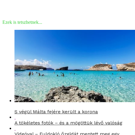
Ezek is tetszhetnek...
S végül Málta fejére került a korona
A tökéletes fotók – és a mögöttük lévő valóság
Videóval – Fuldokló őzgidát mentett meg egy