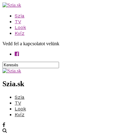
Szia
TV
Look
Kvíz
Vedd fel a kapcsolatot velünk
Szia.sk
Szia
TV
Look
Kvíz