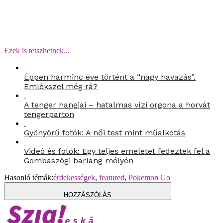
Ezek is tetszhetnek...
Éppen harminc éve történt a “nagy havazás”.
Emlékszel még rá?
A tenger hangjai – hatalmas vízi orgona a horvát
tengerparton
Gyönyörű fotók: A női test mint műalkotás
Videó és fotók: Egy teljes emeletet fedeztek fel a
Gombaszögi barlang mélyén
Hasonló témák:
érdekességek
,
featured
,
Pokemon Go
HOZZÁSZÓLÁS