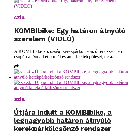
szia
KOMBIbike: Egy határon átnyúló
szerelem (VIDEÓ)
A KOMBIbike közösségi kerékpárkölcsönző rendszer nem
csupán a Duna két partját és annak 9 települését, de az...
szia
Útjára indult a KOMBIbike, a
legnagyobb határon átnyúló
kerékpárkölcsönző rendszer