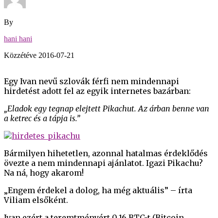
By
hani hani
Közzétéve
2016-07-21
Egy Ivan nevű szlovák férfi nem mindennapi
hirdetést adott fel az egyik internetes bazárban:
„Eladok egy tegnap elejtett Pikachut. Az árban benne van
a ketrec és a tápja is.”
Bármilyen hihetetlen, azonnal hatalmas érdeklődés
övezte a nem mindennapi ajánlatot. Igazi Pikachu?
Na ná, hogy akarom!
„Engem érdekel a dolog, ha még aktuális” – írta
Viliam elsőként.
Ivan ezért a teremtményért 0,16 BTC-t (Bitcoin,