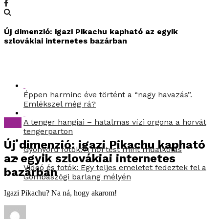
Új dimenzió: igazi Pikachu kapható az egyik
szlovákiai internetes bazárban
Éppen harminc éve történt a “nagy havazás”.
Emlékszel még rá?
szia
A tenger hangjai – hatalmas vízi orgona a horvát
tengerparton
Új dimenzió: igazi Pikachu kapható
Gyönyörű fotók: A női test mint műalkotás
az egyik szlovákiai internetes
Videó és fotók: Egy teljes emeletet fedeztek fel a
bazárban
Gombaszögi barlang mélyén
Igazi Pikachu? Na ná, hogy akarom!