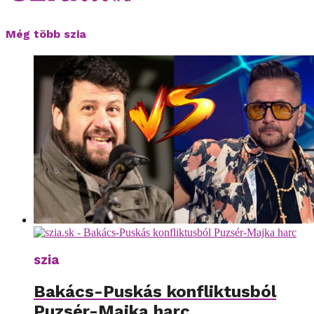
Még több szia
szia
Bakács-Puskás konfliktusból
Puzsér-Majka harc