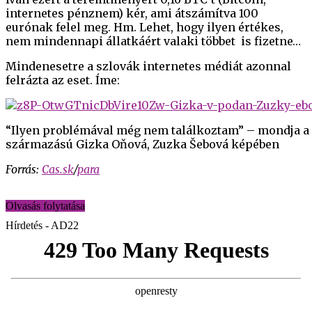
internetes pénznem) kér, ami átszámítva 100
eurónak felel meg. Hm. Lehet, hogy ilyen értékes,
nem mindennapi állatkáért valaki többet is fizetne…
Mindenesetre a szlovák internetes médiát azonnal
felrázta az eset. Íme:
“Ilyen problémával még nem találkoztam” – mondja a
származású Gizka Oňová, Zuzka Šebová képében
Forrás:
Cas.sk
/
para
Olvasás folytatása
Hírdetés - AD22