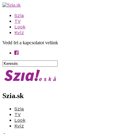
Szia
TV
Look
Kvíz
Vedd fel a kapcsolatot velünk
Szia.sk
Szia
TV
Look
Kvíz